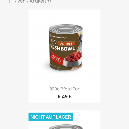
1 - 7 von 7 Artikel(n)
800g Pferd Pur
6,49 €
NICHT AUF LAGER