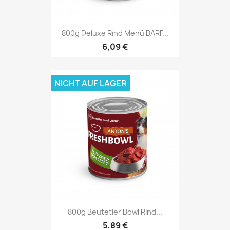
800g Deluxe Rind Menü BARF...
6,09 €
NICHT AUF LAGER
800g Beutetier Bowl Rind...
5,89 €