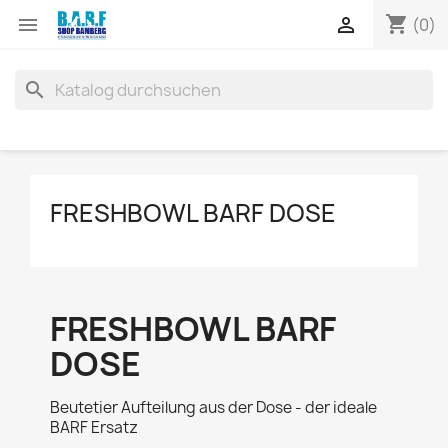
shopping_cart


(0)
search
FRESHBOWL BARF DOSE
FRESHBOWL BARF
DOSE
Beutetier Aufteilung aus der Dose - der ideale
BARF Ersatz