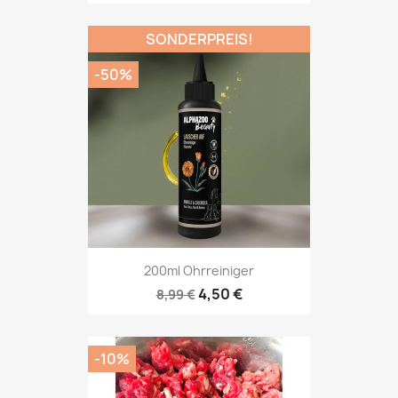
SONDERPREIS!
-50%
200ml Ohrreiniger
4,50 €
8,99 €
-10%