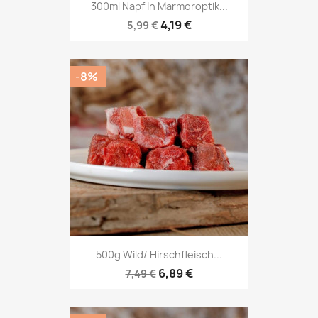
300ml Napf In Marmoroptik...
4,19 €
5,99 €
-8%
500g Wild/ Hirschfleisch...
6,89 €
7,49 €