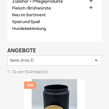

Zubehör + Pflegeprodukte

Fleisch /Brühwürste
Neu im Sortiment
Spiel und Spaß
Hundebekleidung
ANGEBOTE

Name (A bis Z)
1 - 12 von 19 Artikel(n)
-5%