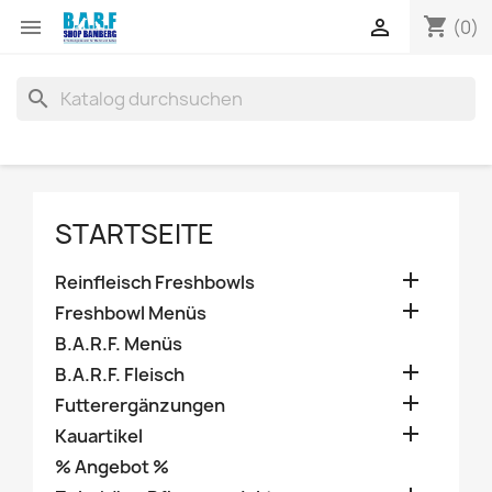
shopping_cart


(0)
search
STARTSEITE

Reinfleisch Freshbowls

Freshbowl Menüs
B.A.R.F. Menüs

B.A.R.F. Fleisch

Futterergänzungen

Kauartikel
% Angebot %