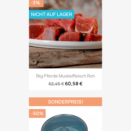
-3%
NICHT AUF LAGER
5kg Pferde Muskelfleisch Roh
60,58 €
62,45 €
SONDERPREIS!
-50%