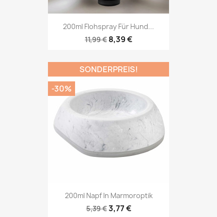
200ml Flohspray Für Hund...
8,39 €
11,99 €
SONDERPREIS!
-30%
200ml Napf In Marmoroptik
3,77 €
5,39 €