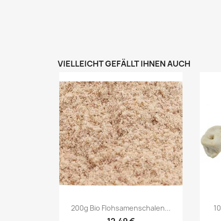
VIELLEICHT GEFÄLLT IHNEN AUCH
Vorschau

200g Bio Flohsamenschalen...
1