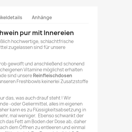
ikeldetails
Anhänge
hwein pur mit Innereien
ßlich hochwertige, schlachtfrische
ttel zugelassen sind für unsere
rob gewolft und anschließend schonend
scheigenen Vitamine möglichst erhalten
unde sind unsere
Reinfleischdosen
unseren Freshbowls keinerlei Zusatzstoffe
ur das, was auch drauf steht ! Wir
nde -oder Geliermittel, alles im eigenen
aher kann es zu Flüssigkeitsabsetzung in
ehr, mal weniger. Ebenso schwankt der
sich das Fett am Boden der Dose ab, daher
nach dem Öffnen zu entleeren und einmal