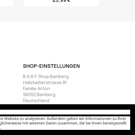
25,99 €
SHOP-EINSTELLUNGEN
B.A.R.F. Shop Bamberg
Hallstadterstrasse 81
Familie Anton
96052 Bamberg
Deutschland
Rufen Sie uns an:
095170006250
E-Mail:
info@dein-barfshop.de
ere Website zu analysieren. Außerdem geben wir Informationen zu Ihrer
icherweise mit weiteren Daten zusammen, die Sie ihnen bereitgestellt
.