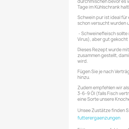
durchmischen bevor es ve
Tage im Kühlschrank halt
Schwein pur ist ideal für
schon versucht wurden u
- Schweinefleisch sollte
Virus), aber gut gekocht
Dieses Rezept wurde mi
zusammen gestellt, dami
wird.
Fügen Sie je nach Vertr
hinzu.
Zudem empfehlen wir al
3-6-9 Öl (falls Fisch ver
eine Sorte unsere Knoc
Unsee Zustätze finden S
futterergaenzungen