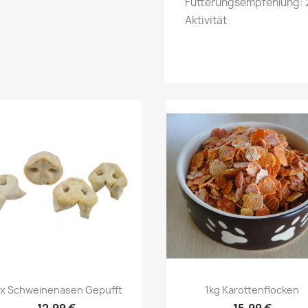
Fütterungsempfehlung: 
Aktivität
Vorschau
Vorschau


0x Schweinenasen Gepufft
1kg Karottenflocken