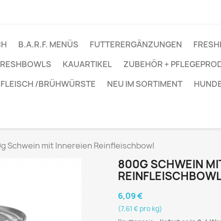
CH
B.A.R.F. MENÜS
FUTTERERGÄNZUNGEN
FRESH
 FRESHBOWLS
KAUARTIKEL
ZUBEHÖR + PFLEGEPRO
FLEISCH /BRÜHWÜRSTE
NEU IM SORTIMENT
HUNDE
g Schwein mit Innereien Reinfleischbowl
800G SCHWEIN MIT
REINFLEISCHBOW
6,09 €
(7,61 € pro kg)