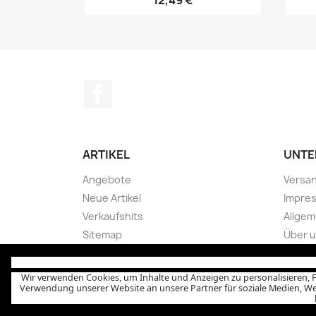
12,49 €
Facebook
ARTIKEL
UNTE
Angebote
Versan
Neue Artikel
Impre
Verkaufshits
Allge
Sitemap
Über 
Sicher
Wider
Wir verwenden Cookies, um Inhalte und Anzeigen zu personalisieren, F
Verwendung unserer Website an unsere Partner für soziale Medien, We
Abholu