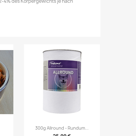
2-4% des Körpergewichts je nach
Vorschau

300g Allround - Rundum...