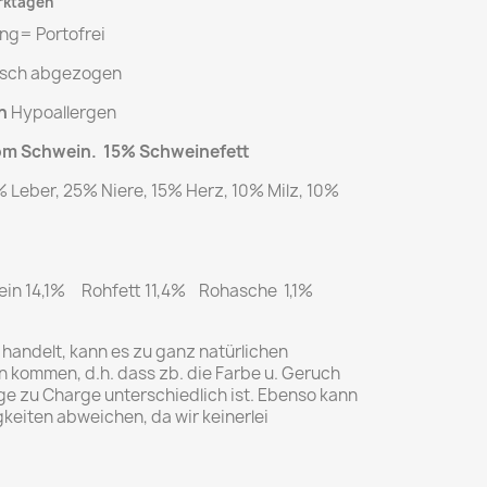
erktagen
ng= Portofrei
isch abgezogen
n
Hypoallergen
vom Schwein.
15% Schweinefett
 Leber, 25% Niere, 15% Herz, 10% Milz, 10%
ein 14,1% Rohfett 11,4% Rohasche 1,1%
handelt, kann es zu ganz natürlichen
kommen, d.h. dass zb. die Farbe u. Geruch
ge zu Charge unterschiedlich ist. Ebenso kann
gkeiten abweichen, da wir keinerlei
l