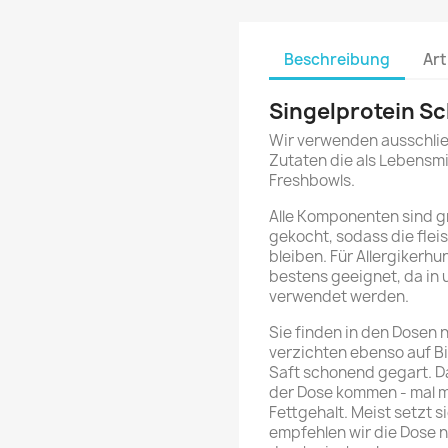
Beschreibung
Art
Singelprotein Sc
Wir verwenden ausschlie
Zutaten die als Lebensmi
Freshbowls.
Alle Komponenten sind g
gekocht, sodass die flei
bleiben. Für Allergikerh
bestens geeignet, da in 
verwendet werden.
Sie finden in den Dosen n
verzichten ebenso auf Bi
Saft schonend gegart. D
der Dose kommen - mal m
Fettgehalt. Meist setzt 
empfehlen wir die Dose 