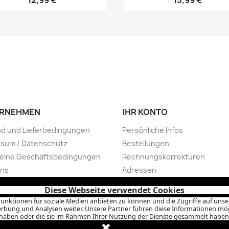
12,99 €
15,99 €
RNEHMEN
IHR KONTO
d und Lieferbedingungen
Persönliche Infos
ssum / Datenschutz
Bestellungen
meine Geschäftsbedingungen
Rechnungskorrekturen
uns
Adressen
e Zahlung
Gutscheine
Diese Webseite verwendet Cookies
rufsbelehrung
Benachrichtigungen
unktionen für soziale Medien anbieten zu können und die Zugriffe auf uns
rbung und Analysen weiter. Unsere Partner führen diese Informationen mögl
ng im B.A.R.F. Shop Bamberg
haben oder die sie im Rahmen Ihrer Nutzung der Dienste gesammelt haben
© 2026 - dein-barfshop.de