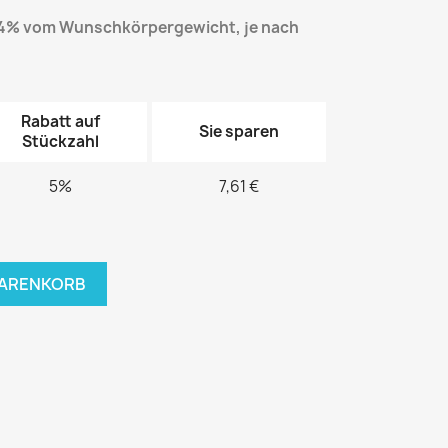
4% vom Wunschkörpergewicht, je nach
Rabatt auf
Sie sparen
Stückzahl
5%
7,61 €
WARENKORB