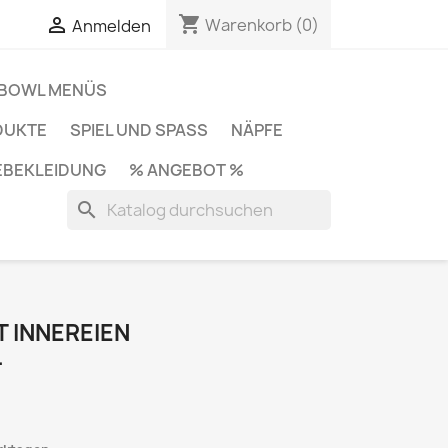
shopping_cart

Warenkorb
(0)
Anmelden
BOWL MENÜS
DUKTE
SPIEL UND SPASS
NÄPFE
BEKLEIDUNG
% ANGEBOT %
search
 INNEREIEN
L