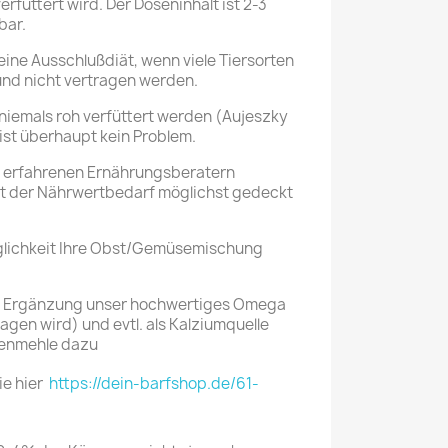
rfüttert wird. Der Doseninhalt ist 2-3
bar.
 eine Ausschlußdiät, wenn viele Tiersorten
nd nicht vertragen werden.
 niemals roh verfüttert werden (Aujeszky
 ist überhaupt kein Problem.
t erfahrenen Ernährungsberatern
t der Nährwertbedarf möglichst gedeckt
äglichkeit Ihre Obst/Gemüsemischung
s Ergänzung unser hochwertiges Omega
tragen wird) und evtl. als Kalziumquelle
henmehle dazu
ie hier
https://dein-barfshop.de/61-