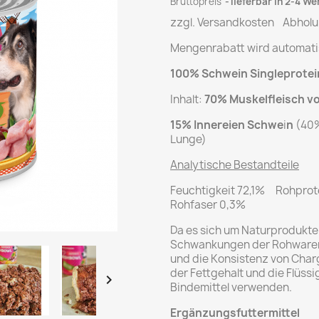
Bruttopreis
lieferbar in 2-4 W
zzgl. Versandkosten Abholu
Mengenrabatt wird automat
100% Schwein Singleprotei
Inhalt:
70% Muskelfleisch 
15% Innereien Schwe
i
n
(40%
Lunge)
Analytische Bestandteile
Feuchtigkeit 72,1% Rohprot
Rohfaser 0,3%
Da es sich um Naturprodukte 
Schwankungen der Rohwaren 
und die Konsistenz von Char
der Fettgehalt und die Flüssi

Bindemittel verwenden.
Ergänzungsfuttermitte