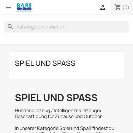
shopping_cart


(0)
search
SPIEL UND SPASS
SPIEL UND SPASS
Hundespielzeug / Intelligenzspielzeuge/
Beschäftigung für Zuhause und Outdoor
In unserer Kategorie Spiel und Spaß findest du