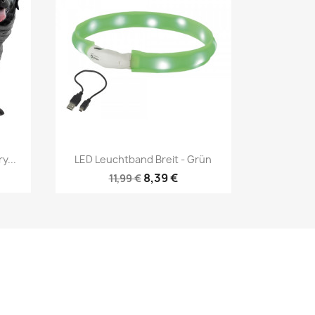
Vorschau

y...
LED Leuchtband Breit - Grün
8,39 €
11,99 €