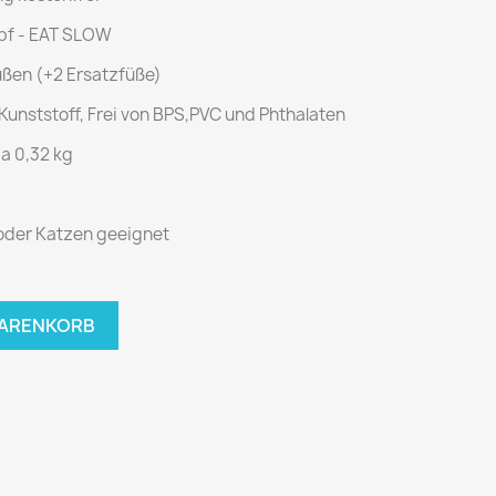
apf - EAT SLOW
Füßen (+2 Ersatzfüße)
 Kunststoff, Frei von BPS,PVC und Phthalaten
a 0,32 kg
e oder Katzen geeignet
WARENKORB