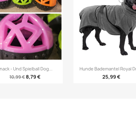
Vorschau
Vorschau


nack - Und Spielball Dog...
Hunde Bademantel Royal Dr
8,79 €
25,99 €
10,99 €