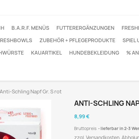
CH
B.A.R.F. MENÜS
FUTTERERGÄNZUNGEN
FRESH
 FRESHBOWLS
ZUBEHÖR + PFLEGEPRODUKTE
SPIEL
ÜHWÜRSTE
KAUARTIKEL
HUNDEBEKLEIDUNG
% A
Anti-Schling Napf Gr. S rot
ANTI-SCHLING NAP
8,99 €
Bruttopreis
lieferbar in 2-3 W
zzgl. Versandkosten, Abholu