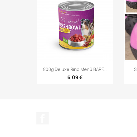
Vorschau

800g Deluxe Rind Menü BARF...
S
6,09 €
Facebook