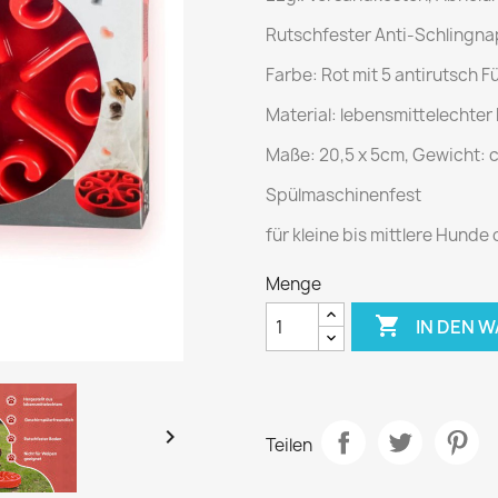
Rutschfester Anti-Schlingn
Farbe: Rot mit 5 antirutsch 
Material: lebensmittelechter
Maße: 20,5 x 5cm, Gewicht: c
Spülmaschinenfest
für kleine bis mittlere Hund
Menge

IN DEN 

Teilen