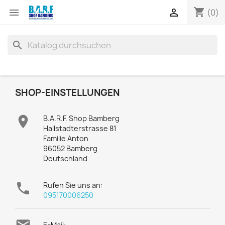
shopping_cart


(0)
search
SHOP-EINSTELLUNGEN

B.A.R.F. Shop Bamberg
Hallstadterstrasse 81
Familie Anton
96052 Bamberg
Deutschland

Rufen Sie uns an:
095170006250
E-Mail: