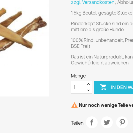
zzgl. Versandkosten
, Abhol
1,5kg Beutel, gesägte Stücke
Rinderkopf Stücke sind ein b
mittlere bis große Hunde
100% Rind, unbehandelt, Pr
BSE Frei)
Das ist ein Naturprodukt, ka
Gewicht) leicht abweichen
Menge

IN DEN 

Nur noch wenige Teile v
Teilen