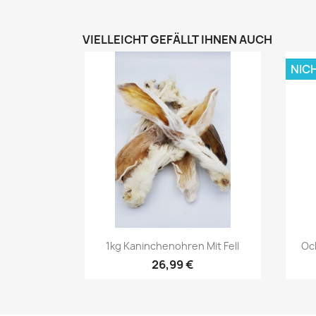
VIELLEICHT GEFÄLLT IHNEN AUCH
NIC
Vorschau

1kg Kaninchenohren Mit Fell
Oc
26,99 €