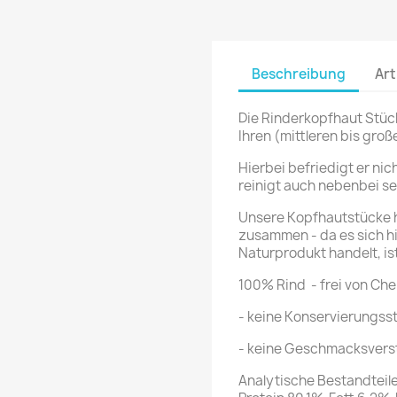
Beschreibung
Art
Die Rinderkopfhaut Stück
Ihren (mittleren bis gro
Hierbei befriedigt er nic
reinigt auch nebenbei se
Unsere Kopfhautstücke h
zusammen - da es sich hi
Naturprodukt handelt, ist
100% Rind - frei von Ch
- keine Konservierungss
- keine Geschmacksvers
Analytische Bestandteil