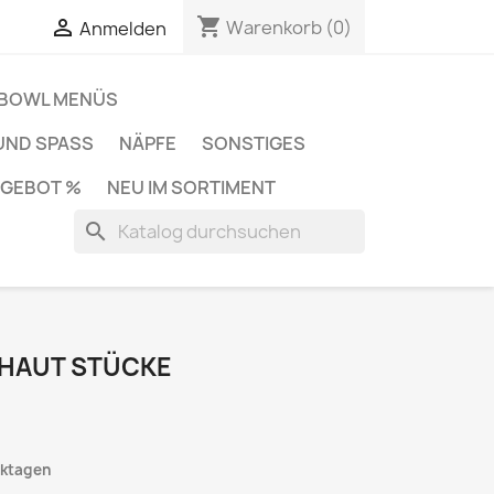
shopping_cart

Warenkorb
(0)
Anmelden
BOWL MENÜS
 UND SPASS
NÄPFE
SONSTIGES
NGEBOT %
NEU IM SORTIMENT
search
FHAUT STÜCKE
erktagen