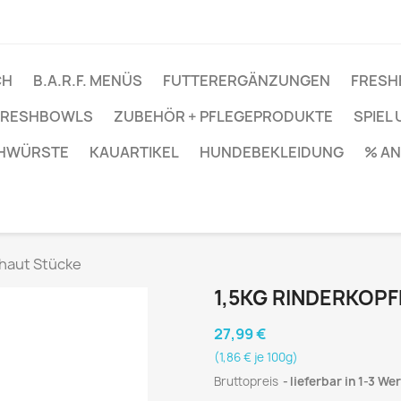
CH
B.A.R.F. MENÜS
FUTTERERGÄNZUNGEN
FRESH
 FRESHBOWLS
ZUBEHÖR + PFLEGEPRODUKTE
SPIEL
ÜHWÜRSTE
KAUARTIKEL
HUNDEBEKLEIDUNG
% A
fhaut Stücke
1,5KG RINDERKOP
27,99 €
(1,86 € je 100g)
Bruttopreis
lieferbar in 1-3 W