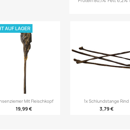
Protein 80,1% Fett 6,2
HT AUF LAGER
Vorschau
Vorschau


hsenziemer Mit Fleischkopf
1x Schlundstange Rind
19,99 €
3,79 €