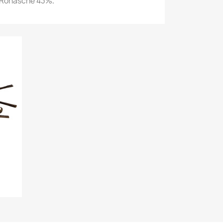
% Rohasche 43%
.